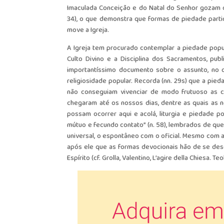
Imaculada Conceição e do Natal do Senhor gozam de 
34), o que demonstra que formas de piedade particu
move a Igreja.
A Igreja tem procurado contemplar a piedade popu
Culto Divino e a Disciplina dos Sacramentos, publi
importantíssimo documento sobre o assunto, no qu
religiosidade popular. Recorda (nn. 29s) que a pieda
não conseguiam vivenciar de modo frutuoso as c
chegaram até os nossos dias, dentre as quais as n
possam ocorrer aqui e acolá, liturgia e piedade p
mútuo e fecundo contato” (n. 58), lembrados de que
universal, o espontâneo com o oficial. Mesmo com a 
após ele que as formas devocionais hão de se de
Espírito (cf. Grolla, Valentino, L’agire della Chiesa. 