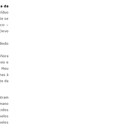
ta da
ríduo
te se
co: –
 Devo
dindo
feira
vio e
o Meu
mas à
te da
ntram
umano
cidos
pelos
pelos