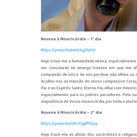
Novena à Misericórdia – 1° dia
https://youtu.be/netz4gZhjOU
Hoje traze-me a humanidade inteira, especialmente
me consolarás na amarga tristeza em que me afu
compaixão de nós e de nos perdoar, não olheis os
Acolhei-nos na mansão do vosso compassivo Coração
Pai e ao Espírito Santo. Eterno Pai, olhai com mise
especialmente para os pobres pecadores. Pela sua
onipotência da Vossa misericórdia, por toda a eter
Novena à Misericórdia – 2° dia
https://youtu.be/vbcYygfM5pg
Hoje traze-me as almas dos sacerdotes e religios