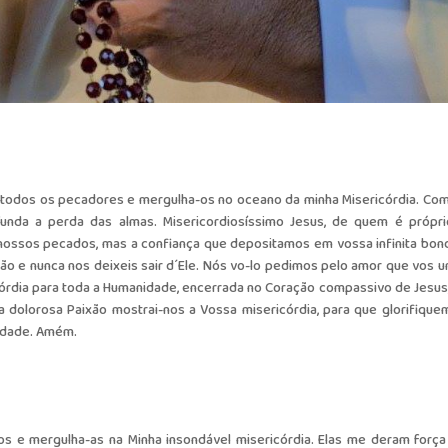
 todos os pecadores e mergulha-os no oceano da minha Misericórdia. Com
nda a perda das almas. Misericordiosíssimo Jesus, de quem é própri
 nossos pecados, mas a confiança que depositamos em vossa infinita bon
 e nunca nos deixeis sair d´Ele. Nós vo-lo pedimos pelo amor que vos u
ricórdia para toda a Humanidade, encerrada no Coração compassivo de Jesus
 dolorosa Paixão mostrai-nos a Vossa misericórdia, para que glorifique
nidade. Amém.
os e mergulha-as na Minha insondável misericórdia. Elas me deram força