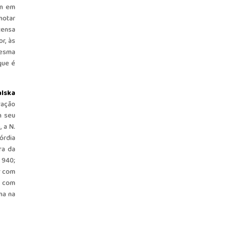
am em
notar
tensa
r, às
mesma
que é
alska
ração
m seu
 a N.
órdia
ra da
; 940;
ar com
o com
na na