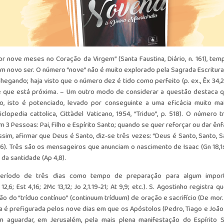
or nove meses no Coração da Virgem” (Santa Faustina, Diário, n. 161), tem
m novo ser. O número “nove” não é muito explorado pela Sagrada Escritura
egando; haja visto que o número dez é tido como perfeito (p. ex., Êx 34,2
de que está próxima. – Um outro modo de considerar a questão destaca q
o, isto é potenciado, levado por conseguinte a uma eficácia muito mai
opedia cattolica, Cittàdel Vaticano, 1954, “Triduo”, p. 518). O número t
 3 Pessoas: Pai, Filho e Espírito Santo; quando se quer reforçar ou dar ênf
im, afirmar que Deus é Santo, diz-se três vezes: “Deus é Santo, Santo, S
26). Três são os mensageiros que anunciam o nascimento de Isaac (Gn 18,1s
 da santidade (Ap 4,8).
 período de três dias como tempo de preparação para algum impor
2,6; Est 4,16; 2Mc 13,12; Jo 2,1.19-21; At 9,9; etc.). S. Agostinho registra 
 do “tríduo contínuo” (continuum tríduum) de oração e sacrifício (De mor. 
vena é prefigurada pelos nove dias em que os Apóstolos (Pedro, Tiago e João
am aguardar, em Jerusalém, pela mais plena manifestação do Espírito S