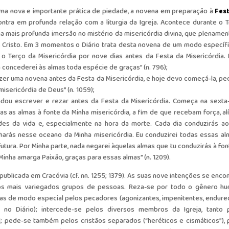
uma nova e importante prática de piedade, a novena em preparação à
Fes
ntra em profunda relação com a liturgia da Igreja. Acontece durante o T
ma mais profunda imersão no mistério da misericórdia divina, que plenamen
s Cristo. Em 3 momentos o Diário trata desta novena de um modo específi
 o Terço da Misericórdia por nove dias antes da Festa da Misericórdia.
 concederei às almas toda espécie de graças” (n. 796);
zer uma novena antes da Festa da Misericórdia, e hoje devo começá-la, pe
isericórdia de Deus” (n. 1059);
dou escrever e rezar antes da Festa da Misericórdia. Começa na sexta-
s as almas à fonte da Minha misericórdia, a fim de que recebam força, alí
des da vida e, especialmente na hora da morte. Cada dia conduzirás a
arás nesse oceano da Minha misericórdia. Eu conduzirei todas essas al
utura. Por Minha parte, nada negarei àquelas almas que tu conduzirás à fon
 Minha amarga Paixão, graças para essas almas” (n. 1209).
ublicada em Cracóvia (cf. nn. 1255; 1379). As suas nove intenções se enco
 os mais variegados grupos de pessoas. Reza-se por todo o gênero h
s de modo especial pelos pecadores (agonizantes, impenitentes, endure
 no Diário); intercede-se pelos diversos membros da Igreja, tanto 
l; pede-se também pelos cristãos separados (“heréticos e cismáticos”), 