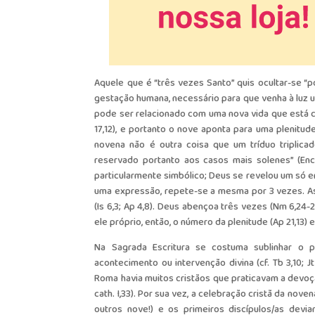
Aquele que é “três vezes Santo” quis ocultar-se “p
gestação humana, necessário para que venha à luz u
pode ser relacionado com uma nova vida que está ch
17,12), e portanto o nove aponta para uma plenitu
novena não é outra coisa que um tríduo triplicad
reservado portanto aos casos mais solenes” (Encicl
particularmente simbólico; Deus se revelou um só em
uma expressão, repete-se a mesma por 3 vezes. Ass
(Is 6,3; Ap 4,8). Deus abençoa três vezes (Nm 6,24-
ele próprio, então, o número da plenitude (Ap 21,13) e
Na Sagrada Escritura se costuma sublinhar o
acontecimento ou intervenção divina (cf. Tb 3,10; Jt 1
Roma havia muitos cristãos que praticavam a devoção
cath. I,33). Por sua vez, a celebração cristã da no
outros nove!) e os primeiros discípulos/as devi