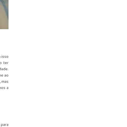
 isso
o ter
dade.
ne ao
, mas
mos a
 para