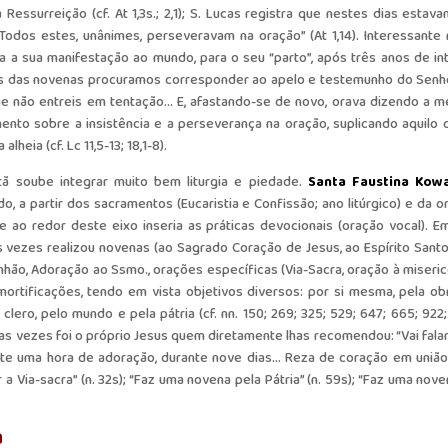
essurreição (cf. At 1,3s.; 2,1); S. Lucas registra que nestes dias estav
dos estes, unânimes, perseveravam na oração” (At 1,14). Interessante 
a a sua manifestação ao mundo, para o seu “parto”, após três anos de in
vés das novenas procuramos corresponder ao apelo e testemunho do Senho
 que não entreis em tentação… E, afastando-se de novo, orava dizendo a 
mento sobre a insistência e a perseverança na oração, suplicando aquilo 
heia (cf. Lc 11,5-13; 18,1-8).
stã soube integrar muito bem liturgia e piedade.
Santa Faustina Kow
o, a partir dos sacramentos (Eucaristia e Confissão; ano litúrgico) e da o
e ao redor deste eixo inseria as práticas devocionais (oração vocal). E
 vezes realizou novenas (ao Sagrado Coração de Jesus, ao Espírito Santo,
hão, Adoração ao Ssmo., orações específicas (Via-Sacra, oração à miseric
ou mortificações, tendo em vista objetivos diversos: por si mesma, pela ob
 clero, pelo mundo e pela pátria (cf. nn. 150; 269; 325; 529; 647; 665; 922
gumas vezes foi o próprio Jesus quem diretamente lhas recomendou: “Vai fal
ente uma hora de adoração, durante nove dias… Reza de coração em uniã
 Via-sacra” (n. 32s); “Faz uma novena pela Pátria” (n. 59s); “Faz uma nove
a