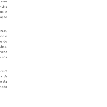
za-se
ivina
ual e
ração
1935,
ano o
os do
ão S.
ovena
e nós
feita
ta da
e diz
 modo