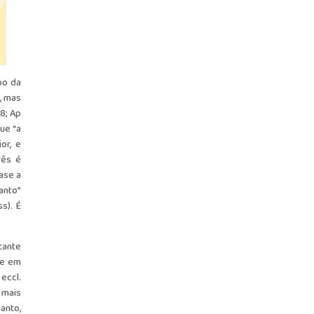
po da
, mas
8; Ap
ue “a
or, e
rês é
ase a
anto”
s). É
tante
que em
eccl.
 mais
anto,