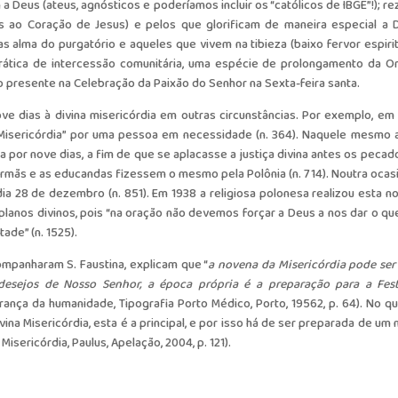
 Deus (ateus, agnósticos e poderíamos incluir os “católicos de IBGE”!); re
 ao Coração de Jesus) e pelos que glorificam de maneira especial a D
s alma do purgatório e aqueles que vivem na tibieza (baixo fervor espirit
rática de intercessão comunitária, uma espécie de prolongamento da O
o presente na Celebração da Paixão do Senhor na Sexta-feira santa.
ve dias à divina misericórdia em outras circunstâncias. Por exemplo, em 
 Misericórdia” por uma pessoa em necessidade (n. 364). Naquele mesmo 
ia por nove dias, a fim de que se aplacasse a justiça divina antes os pecad
irmãs e as educandas fizessem o mesmo pela Polônia (n. 714). Noutra ocasi
dia 28 de dezembro (n. 851). Em 1938 a religiosa polonesa realizou esta n
planos divinos, pois “na oração não devemos forçar a Deus a nos dar o qu
de” (n. 1525).
mpanharam S. Faustina, explicam que “
a novena da Misericórdia pode ser 
sejos de Nosso Senhor, a época própria é a preparação para a Fes
erança da humanidade, Tipografia Porto Médico, Porto, 19562, p. 64). No qu
ina Misericórdia, esta é a principal, e por isso há de ser preparada de um
 Misericórdia, Paulus, Apelação, 2004, p. 121).