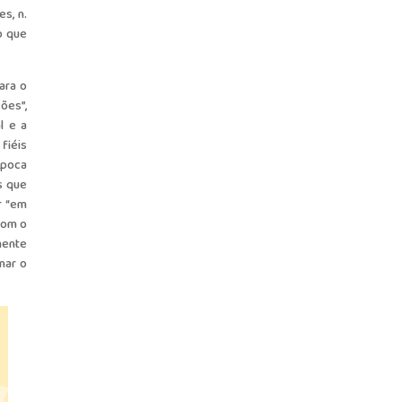
s, n.
o que
ara o
ões”,
l e a
 fiéis
época
s que
r “em
com o
mente
nar o