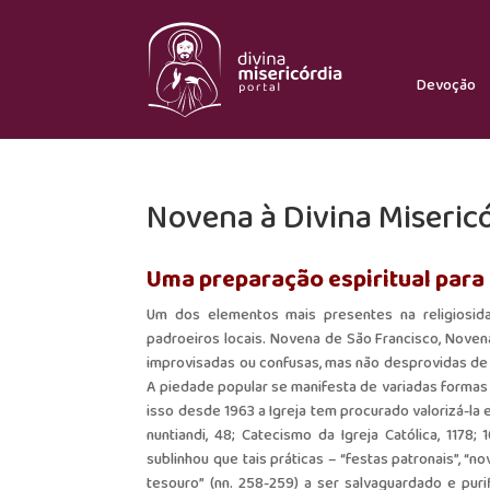
Devoção
Novena à Divina Miseric
Uma preparação espiritual para 
Um dos elementos mais presentes na religiosid
padroeiros locais. Novena de São Francisco, Noven
improvisadas ou confusas, mas não desprovidas de s
A piedade popular se manifesta de variadas formas na
isso desde 1963 a Igreja tem procurado valorizá-la e o
nuntiandi, 48; Catecismo da Igreja Católica, 117
sublinhou que tais práticas – “festas patronais”, “
tesouro” (nn. 258-259) a ser salvaguardado e pur