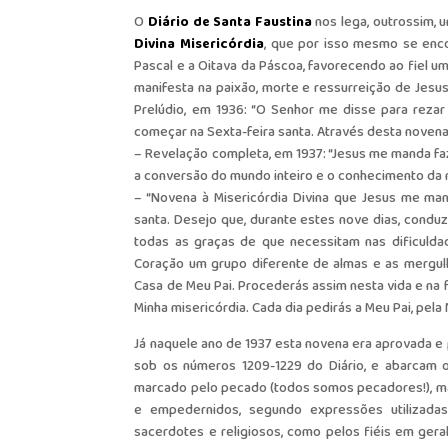
O
Diário de Santa Faustina
nos lega, outrossim, 
Divina Misericórdia
, que por isso mesmo se enco
Pascal e a Oitava da Páscoa, favorecendo ao fiel u
manifesta na paixão, morte e ressurreição de Jesu
Prelúdio, em 1936: “O Senhor me disse para rezar
começar na Sexta-feira santa. Através desta novena
– Revelação completa, em 1937: “Jesus me manda fa
a conversão do mundo inteiro e o conhecimento da m
– “Novena à Misericórdia Divina que Jesus me man
santa. Desejo que, durante estes nove dias, conduza
todas as graças de que necessitam nas dificulda
Coração um grupo diferente de almas e as mergulh
Casa de Meu Pai. Procederás assim nesta vida e na f
Minha misericórdia. Cada dia pedirás a Meu Pai, pela
Já naquele ano de 1937 esta novena era aprovada e p
sob os números 1209-1229 do Diário, e abarcam
marcado pelo pecado (todos somos pecadores!), ma
e empedernidos, segundo expressões utilizadas
sacerdotes e religiosos, como pelos fiéis em gera