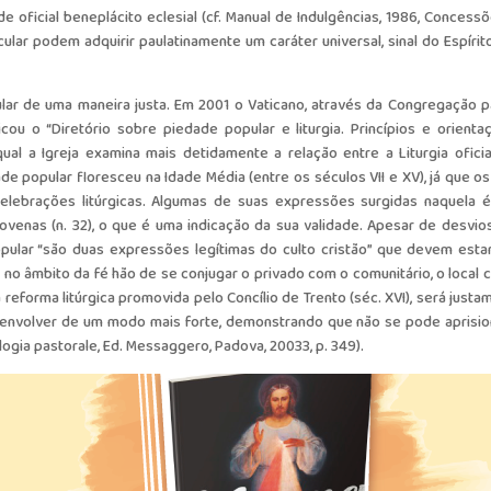
oficial beneplácito eclesial (cf. Manual de Indulgências, 1986, Concessõe
lar podem adquirir paulatinamente um caráter universal, sinal do Espírit
lar de uma maneira justa. Em 2001 o Vaticano, através da Congregação p
cou o “Diretório sobre piedade popular e liturgia. Princípios e orientaç
al a Igreja examina mais detidamente a relação entre a Liturgia oficia
de popular floresceu na Idade Média (entre os séculos VII e XV), já que os
elebrações litúrgicas. Algumas de suas expressões surgidas naquela 
ovenas (n. 32), o que é uma indicação da sua validade. Apesar de desvio
opular “são duas expressões legítimas do culto cristão” que devem esta
 no âmbito da fé hão de se conjugar o privado com o comunitário, o local 
reforma litúrgica promovida pelo Concílio de Trento (séc. XVI), será justa
senvolver de um modo mais forte, demonstrando que não se pode aprisio
Teologia pastorale, Ed. Messaggero, Padova, 20033, p. 349).