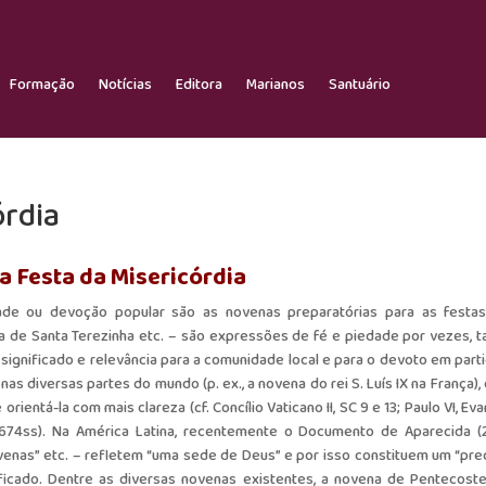
Formação
Notícias
Editora
Marianos
Santuário
órdia
a Festa da Misericórdia
ade ou devoção popular são as novenas preparatórias para as festa
a de Santa Terezinha etc. – são expressões de fé e piedade por vezes, ta
ignificado e relevância para a comunidade local e para o devoto em partic
s diversas partes do mundo (p. ex., a novena do rei S. Luís IX na França),
rientá-la com mais clareza (cf. Concílio Vaticano II, SC 9 e 13; Paulo VI, Eva
8; 1674ss). Na América Latina, recentemente o Documento de Aparecida (
novenas” etc. – refletem “uma sede de Deus” e por isso constituem um “pre
ificado. Dentre as diversas novenas existentes, a novena de Pentecoste