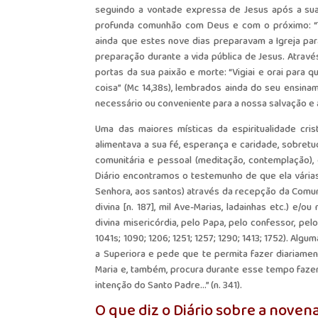
seguindo a vontade expressa de Jesus após a sua R
profunda comunhão com Deus e com o próximo: “To
ainda que estes nove dias preparavam a Igreja par
preparação durante a vida pública de Jesus. Atra
portas da sua paixão e morte: “Vigiai e orai para
coisa” (Mc 14,38s), lembrados ainda do seu ensina
necessário ou conveniente para a nossa salvação e a al
Uma das maiores místicas da espiritualidade cri
alimentava a sua fé, esperança e caridade, sobretud
comunitária e pessoal (meditação, contemplação), 
Diário encontramos o testemunho de que ela várias
Senhora, aos santos) através da recepção da Comun
divina [n. 187], mil Ave-Marias, ladainhas etc.) e/
divina misericórdia, pelo Papa, pelo confessor, pelo
1041s; 1090; 1206; 1251; 1257; 1290; 1413; 1752). Al
a Superiora e pede que te permita fazer diariam
Maria e, também, procura durante esse tempo fazer a
intenção do Santo Padre…” (n. 341).
O que diz o Diário sobre a noven