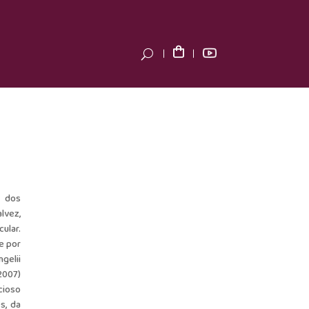
s dos
lvez,
ular.
 e por
ngelii
2007)
cioso
s, da