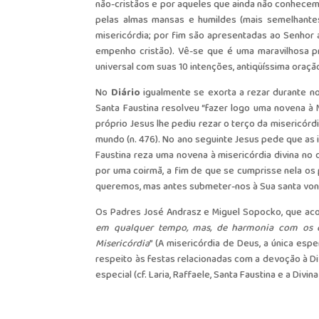
não-cristãos e por aqueles que ainda não conhecem a
pelas almas mansas e humildes (mais semelhantes
misericórdia; por fim são apresentadas ao Senhor a
empenho cristão). Vê-se que é uma maravilhosa p
universal com suas 10 intenções, antiqüíssima oraçã
No
Diário
igualmente se exorta a rezar durante no
Santa Faustina resolveu “fazer logo uma novena à
próprio Jesus lhe pediu rezar o terço da misericórd
mundo (n. 476). No ano seguinte Jesus pede que as 
Faustina reza uma novena à misericórdia divina no 
por uma coirmã, a fim de que se cumprisse nela os 
queremos, mas antes submeter-nos à Sua santa vonta
Os Padres José Andrasz e Miguel Sopocko, que aco
em qualquer tempo, mas, de harmonia com os de
Misericórdia
” (A misericórdia de Deus, a única esp
respeito às festas relacionadas com a devoção à Div
especial (cf. Laria, Raffaele, Santa Faustina e a Divina