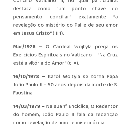
Concílio Vaticano II, no qual participara;
destaca como “um ponto chave do
pensamento conciliar” exatamente “a
revelação do mistério do Pai e de seu amor
em Jesus Cristo” (III,1).
Mar/1976 –
O Cardeal Wojtyla prega os
Exercícios Espirituais no Vaticano – “Na Cruz
está a vitória do Amor” (c. X).
16/10/1978 –
Karol Wojtyla se torna Papa
João Paulo II – 50 anos depois da morte de S.
Faustina.
14/03/1979 –
Na sua 1ª Encíclica, O Redentor
do homem, João Paulo II fala da redenção
como revelação de amor e misericórdia.