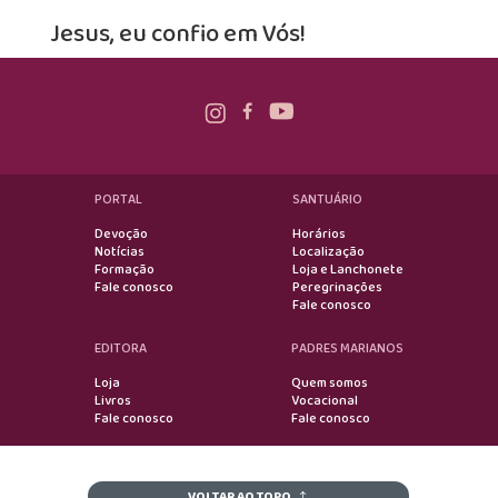
Jesus, eu confio em Vós!
PORTAL
SANTUÁRIO
Devoção
Horários
Notícias
Localização
Formação
Loja e Lanchonete
Fale conosco
Peregrinações
Fale conosco
EDITORA
PADRES MARIANOS
Loja
Quem somos
Livros
Vocacional
Fale conosco
Fale conosco
VOLTAR AO TOPO