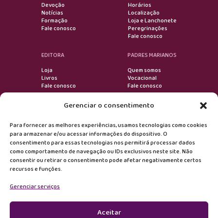
Devoção
Horários
Notícias
Localização
Formação
Loja e Lanchonete
Fale conosco
Peregrinações
Fale conosco
EDITORA
PADRES MARIANOS
Loja
Quem somos
Livros
Vocacional
Fale conosco
Fale conosco
Gerenciar o consentimento
VOLTAR AO TOPO
Para fornecer as melhores experiências, usamos tecnologias como cookies
para armazenar e/ou acessar informações do dispositivo. O
consentimento para essas tecnologias nos permitirá processar dados
Devoção
como comportamento de navegação ou IDs exclusivos neste site. Não
consentir ou retirar o consentimento pode afetar negativamente certos
recursos e funções.
Formação
Gerenciar serviços
Notícias
Editora
Aceitar