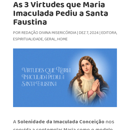
As 3 Virtudes que Maria
Imaculada Pediu a Santa
Faustina
POR
REDAÇÃO DIVINA MISERICÓRDIA
|
DEZ 7, 2024
|
EDITORA
,
ESPIRITUALIDADE
,
GERAL
,
HOME
A
Solenidade da Imaculada Conceição
nos
convida a contemplar Maria como o modelo