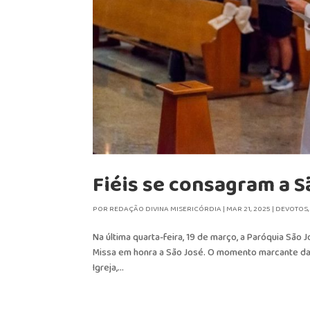
Fiéis se consagram a S
POR
REDAÇÃO DIVINA MISERICÓRDIA
|
MAR 21, 2025
|
DEVOTOS
Na última quarta-feira, 19 de março, a Paróquia São 
Missa em honra a São José. O momento marcante da 
Igreja,...