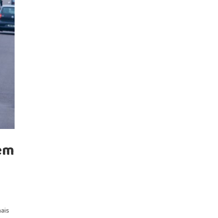
 em
mais