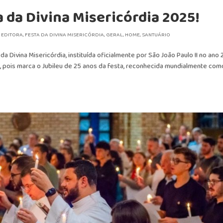
a da Divina Misericórdia 2025!
,
EDITORA
,
FESTA DA DIVINA MISERICÓRDIA
,
GERAL
,
HOME
,
SANTUÁRIO
 da Divina Misericórdia, instituída oficialmente por São João Paulo II no ano
, pois marca o Jubileu de 25 anos da festa, reconhecida mundialmente com