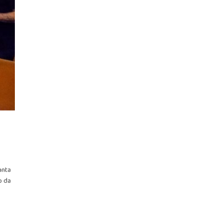
anta
o da