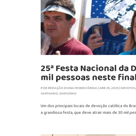
25ª Festa Nacional da 
mil pessoas neste fin
POR
REDAÇÃO DIVINA MISERICÓRDIA
|
ABR 25, 2025
|
DEVOTOS
SANTUARIO
,
SANTUÁRIO
Um dos principais locais de devoção católica do Brasi
a grandiosa festa, que deve atrair mais de 30 mil pe