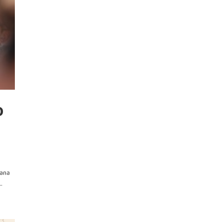
0
mana
.