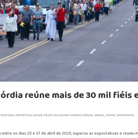
córdia reúne mais de 30 mil fiéis
,
EDITORA
,
ESPIRITUALIDADE
,
FESTA DA DIVINA MISERICÓRDIA
,
GERAL
,
HOME
,
SANTUARIO
,
a entre os dias 25 e 27 de abril de 2025, superou as expectativas e reuniu 