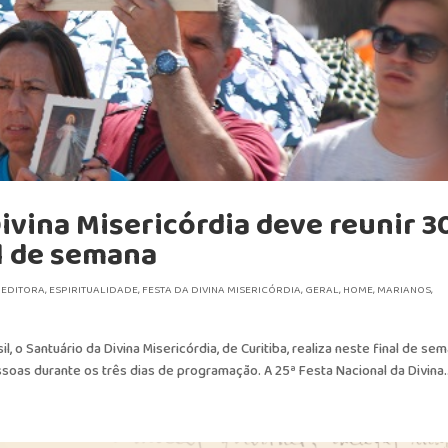
Divina Misericórdia deve reunir 3
al de semana
,
EDITORA
,
ESPIRITUALIDADE
,
FESTA DA DIVINA MISERICÓRDIA
,
GERAL
,
HOME
,
MARIANOS
,
l, o Santuário da Divina Misericórdia, de Curitiba, realiza neste final de se
ssoas durante os três dias de programação. A 25ª Festa Nacional da Divina..