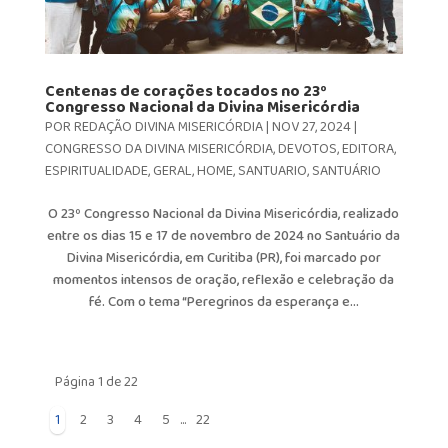
Centenas de corações tocados no 23º
Congresso Nacional da Divina Misericórdia
POR
REDAÇÃO DIVINA MISERICÓRDIA
|
NOV 27, 2024
|
CONGRESSO DA DIVINA MISERICÓRDIA
,
DEVOTOS
,
EDITORA
,
ESPIRITUALIDADE
,
GERAL
,
HOME
,
SANTUARIO
,
SANTUÁRIO
O 23º Congresso Nacional da Divina Misericórdia, realizado
entre os dias 15 e 17 de novembro de 2024 no Santuário da
Divina Misericórdia, em Curitiba (PR), foi marcado por
momentos intensos de oração, reflexão e celebração da
fé. Com o tema “Peregrinos da esperança e...
Página 1 de 22
1
2
3
4
5
...
22