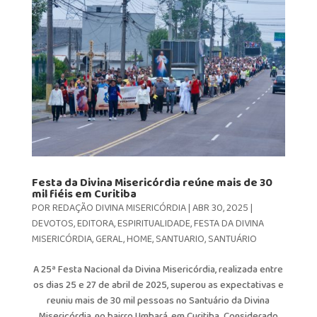
Festa da Divina Misericórdia reúne mais de 30
mil fiéis em Curitiba
POR
REDAÇÃO DIVINA MISERICÓRDIA
|
ABR 30, 2025
|
DEVOTOS
,
EDITORA
,
ESPIRITUALIDADE
,
FESTA DA DIVINA
MISERICÓRDIA
,
GERAL
,
HOME
,
SANTUARIO
,
SANTUÁRIO
A 25ª Festa Nacional da Divina Misericórdia, realizada entre
os dias 25 e 27 de abril de 2025, superou as expectativas e
reuniu mais de 30 mil pessoas no Santuário da Divina
Misericórdia, no bairro Umbará, em Curitiba. Considerado