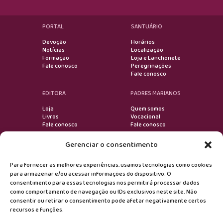
PORTAL
SANTUÁRIO
Devoção
Horários
Notícias
Localização
Formação
Loja e Lanchonete
Fale conosco
Peregrinações
Fale conosco
EDITORA
PADRES MARIANOS
Loja
Quem somos
Livros
Vocacional
Fale conosco
Fale conosco
Gerenciar o consentimento
VOLTAR AO TOPO
Para fornecer as melhores experiências, usamos tecnologias como cookies
para armazenar e/ou acessar informações do dispositivo. O
consentimento para essas tecnologias nos permitirá processar dados
Devoção
como comportamento de navegação ou IDs exclusivos neste site. Não
consentir ou retirar o consentimento pode afetar negativamente certos
recursos e funções.
Formação