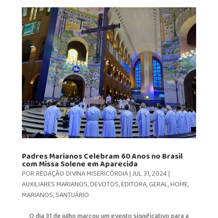
Padres Marianos Celebram 60 Anos no Brasil
com Missa Solene em Aparecida
POR
REDAÇÃO DIVINA MISERICÓRDIA
|
JUL 31, 2024
|
AUXILIARES MARIANOS
,
DEVOTOS
,
EDITORA
,
GERAL
,
HOME
,
MARIANOS
,
SANTUÁRIO
O dia 31 de julho marcou um evento significativo para a