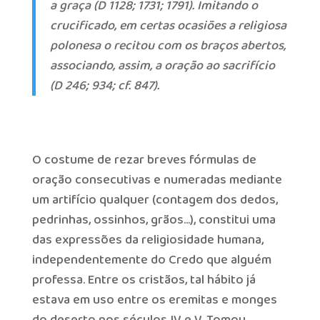
a graça (D 1128; 1731; 1791). Imitando o
crucificado, em certas ocasiões a religiosa
polonesa o recitou com os braços abertos,
associando, assim, a oração ao sacrifício
(D 246; 934; cf. 847).
O costume de rezar breves fórmulas de
oração consecutivas e numeradas mediante
um artifício qualquer (contagem dos dedos,
pedrinhas, ossinhos, grãos…), constitui uma
das expressões da religiosidade humana,
independentemente do Credo que alguém
professa. Entre os cristãos, tal hábito já
estava em uso entre os eremitas e monges
do deserto nos séculos IV e V. Tomou