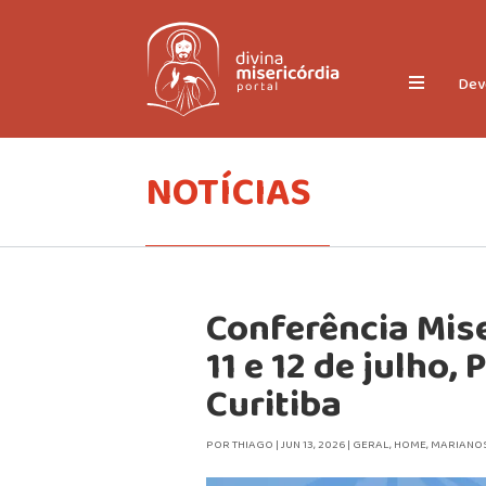
Dev
NOTÍCIAS
Conferência Mise
11 e 12 de julho,
Curitiba
POR
THIAGO
|
JUN 13, 2026
|
GERAL
,
HOME
,
MARIANO