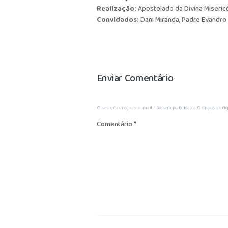
Realização:
Apostolado da Divina Miseric
Convidados:
Dani Miranda
,
Padre Evandro
Enviar Comentário
O seu endereço de e-mail não será publicado.
Campos obrig
Comentário
*