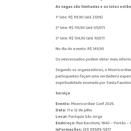
As vagas são limitadas e os lotes est
1º lote: R$ 99,90 (até 21/06)
2º lote: R$ 119,90 (até 05/07)
3º lote: R$ 134,90 (até 10/07)
No dia do evento: R$ 149,90
Os interessados podem obter mais inform
Segundo os organizadores, o Misericordia
participantes façam uma verdadeira experi
espiritualidade ensinada por Santa Faustin
Serviço
Evento:
Misericordiae Conf 2026.
Data:
11 e 12 de julho
Local:
Paróquia São Jorge
Endereço:
Rua Itacolomi, 1840 – Portão – C
Informações:
(41) 99589-5817