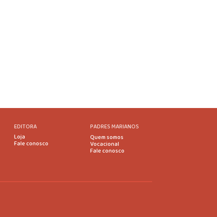
EDITORA
PADRES MARIANOS
Loja
Quem somos
Fale conosco
Vocacional
Fale conosco