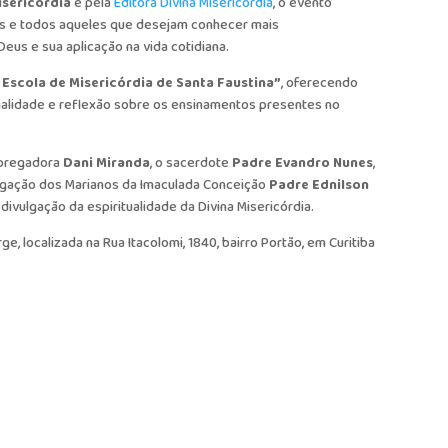
isericórdia
e pela
Editora Divina Misericórdia
, o evento
osos e todos aqueles que desejam conhecer mais
us e sua aplicação na vida cotidiana.
 Escola de Misericórdia de Santa Faustina”
, oferecendo
alidade e reflexão sobre os ensinamentos presentes no
 pregadora
Dani Miranda
, o sacerdote
Padre Evandro Nunes
,
regação dos Marianos da Imaculada Conceição
Padre Ednilson
divulgação da espiritualidade da Divina Misericórdia.
rge
, localizada na Rua Itacolomi, 1840, bairro Portão, em Curitiba