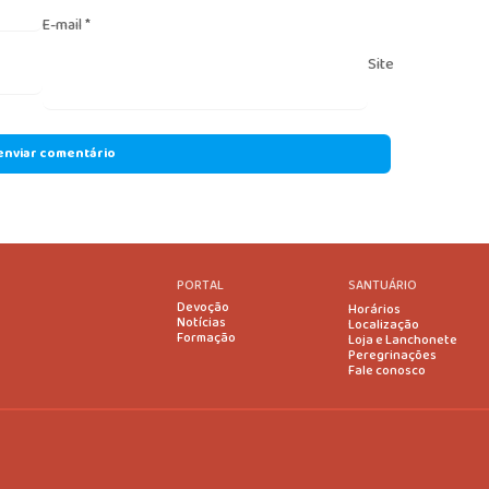
E-mail
*
Site
PORTAL
SANTUÁRIO
Devoção
Horários
Notícias
Localização
Formação
Loja e Lanchonete
Peregrinações
Fale conosco