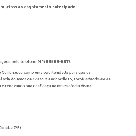
ão sujeitos ao esgotamento antecipado:
ações pelo telefone
(41) 99589-5817
.
e Conf. nasce como uma oportunidade para que os
ência do amor de Cristo Misericordioso, aprofundando-se na
a e renovando sua confiança na misericórdia divina.
uritiba (PR)