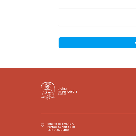
Rua Itacolomi, 1877
Portão, Curitiba (PR)
CEP: 81.070-480