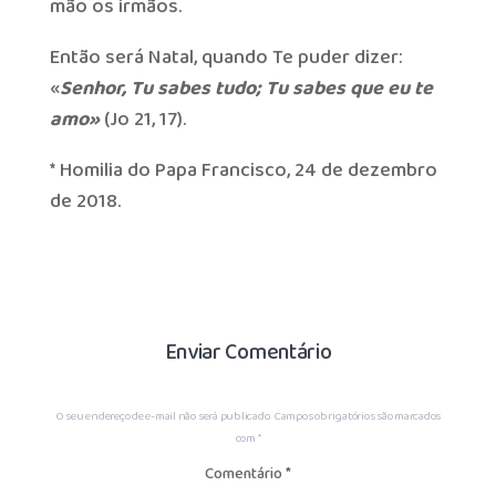
mão os irmãos.
Então será Natal, quando Te puder dizer:
«
Senhor, Tu sabes tudo; Tu sabes que eu te
amo»
(Jo 21, 17).
* Homilia do Papa Francisco, 24 de dezembro
de 2018.
Enviar Comentário
O seu endereço de e-mail não será publicado.
Campos obrigatórios são marcados
com
*
Comentário
*