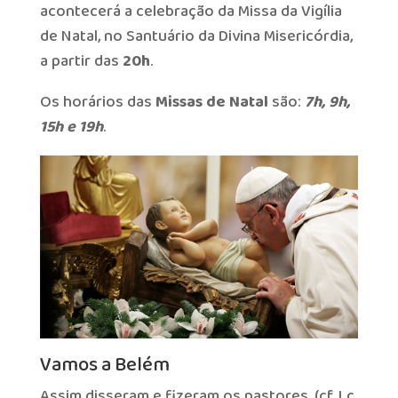
acontecerá a celebração da Missa da Vigília
de Natal, no Santuário da Divina Misericórdia,
a partir das
20h
.
Os horários das
Missas de Natal
são:
7h, 9h,
15h e 19h
.
Vamos a Belém
Assim disseram e fizeram os pastores, (cf. Lc