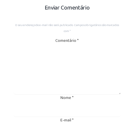
Enviar Comentário
O seu endereço de e-mail não será publicado.
Campos obrigatórios são marcados
com
*
Comentário
*
Nome
*
E-mail
*