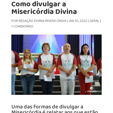
Como divulgar a
Misericórdia Divina
POR
REDAÇÃO DIVINA MISERICÓRDIA
|
JAN 10, 2022
|
GERAL
|
1 COMENTÁRIO
Uma das formas de divulgar a
Misericórdia é relatar aos que estão