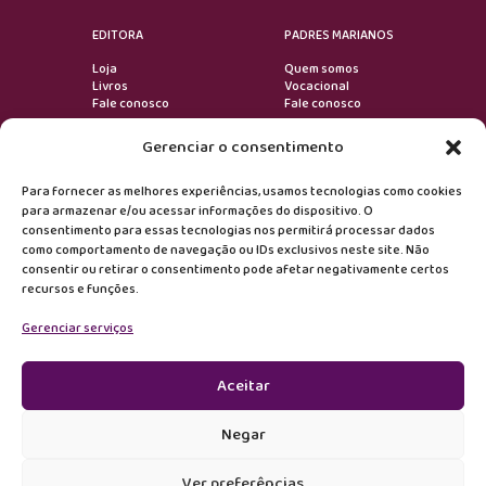
EDITORA
PADRES MARIANOS
Loja
Quem somos
Livros
Vocacional
Fale conosco
Fale conosco
Gerenciar o consentimento
VOLTAR AO TOPO
Para fornecer as melhores experiências, usamos tecnologias como cookies
para armazenar e/ou acessar informações do dispositivo. O
consentimento para essas tecnologias nos permitirá processar dados
Devoção
como comportamento de navegação ou IDs exclusivos neste site. Não
consentir ou retirar o consentimento pode afetar negativamente certos
recursos e funções.
Formação
Gerenciar serviços
Notícias
Editora
Aceitar
Marianos
Negar
Santuário
Ver preferências