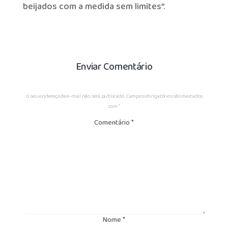
beijados com a medida sem limites”.
Enviar Comentário
O seu endereço de e-mail não será publicado.
Campos obrigatórios são marcados
com
*
Comentário
*
Nome
*