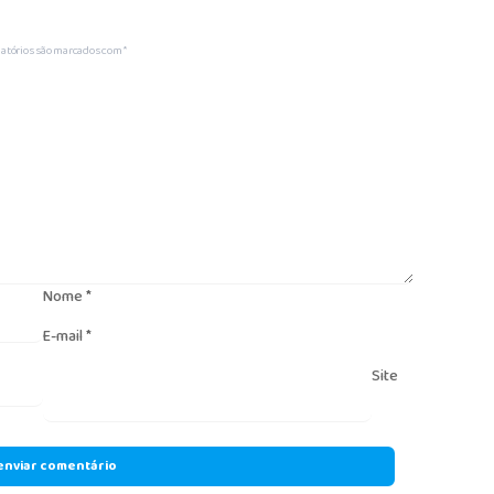
atórios são marcados com
*
Nome
*
E-mail
*
Site