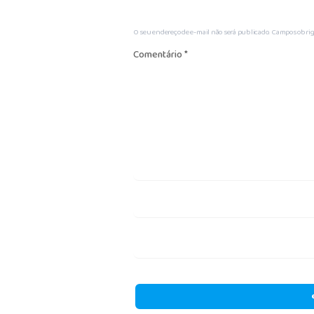
O seu endereço de e-mail não será publicado.
Campos obrig
Comentário
*