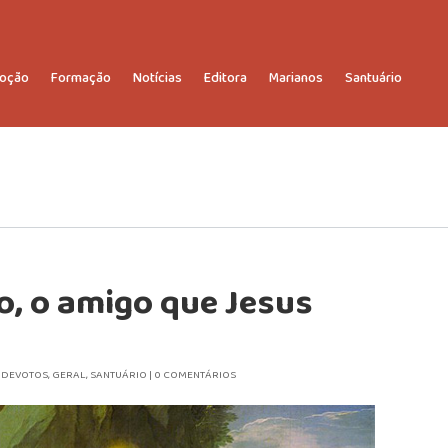
oção
Formação
Notícias
Editora
Marianos
Santuário
o, o amigo que Jesus
|
DEVOTOS
,
GERAL
,
SANTUÁRIO
|
0 COMENTÁRIOS