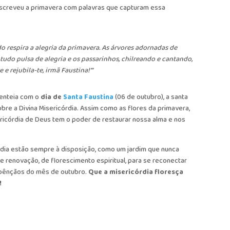
escreveu a primavera com palavras que capturam essa
o respira a alegria da primavera. As árvores adornadas de
tudo pulsa de alegria e os passarinhos, chilreando e cantando,
e rejubila-te, irmã Faustina!’”
senteia com o
dia de
Santa Faustina
(06 de outubro), a santa
re a Divina Misericórdia. Assim como as flores da primavera,
ricórdia de Deus tem o poder de restaurar nossa alma e nos
rdia estão sempre à disposição, como um jardim que nunca
e renovação, de florescimento espiritual, para se reconectar
 bênçãos do mês de outubro.
Que a misericórdia floresça
!