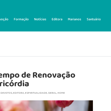
voção
Formação
Notícias
Editora
Marianos
Santuário
Tempo de Renovação
ericórdia
|
DEVOTOS
,
EDITORA
,
ESPIRITUALIDADE
,
GERAL
,
HOME