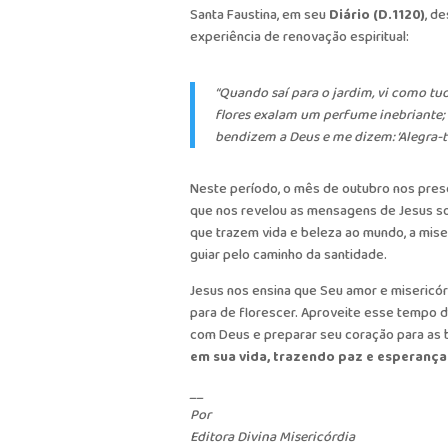
Santa Faustina, em seu
Diário (D.1120)
, d
experiência de renovação espiritual:
“Quando saí para o jardim, vi como tud
flores exalam um perfume inebriante; 
bendizem a Deus e me dizem: ‘Alegra-te 
Neste período, o mês de outubro nos pre
que nos revelou as mensagens de Jesus sob
que trazem vida e beleza ao mundo, a mise
guiar pelo caminho da santidade.
Jesus nos ensina que Seu amor e misericó
para de florescer. Aproveite esse tempo d
com Deus e preparar seu coração para as
em sua vida, trazendo paz e esperança
__
Por
Editora Divina Misericórdia