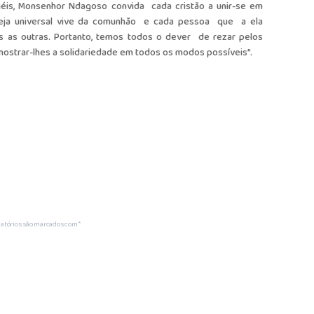
 fiéis, Monsenhor Ndagoso convida cada cristão a unir-se em
greja universal vive da comunhão e cada pessoa que a ela
s as outras. Portanto, temos todos o dever de rezar pelos
ostrar-lhes a solidariedade em todos os modos possíveis”.
atórios são marcados com
*