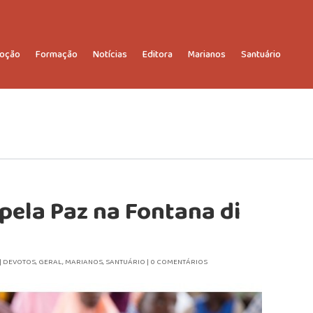
oção
Formação
Notícias
Editora
Marianos
Santuário
pela Paz na Fontana di
|
DEVOTOS
,
GERAL
,
MARIANOS
,
SANTUÁRIO
|
0 COMENTÁRIOS