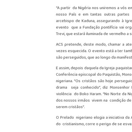
“A partir da Nigéria nos uniremos a vós 
nosso País e em tantas outras parte
arcebispo de Kaduna, assegurando à Igrej
evento que a Fundação pontifícia vai orga
Trevi, que estará iluminada de vermelho a 
ACS pretende, deste modo, chamar a aten
vezes esquecida. O evento está a ter tam
são perseguidos, que ao longo da manifest
E assim, depois daquela da Igreja paquist
Conferência episcopal do Paquistão, Mon
nigeriana. “Os cristãos são hoje perse
drama seja conhecido”, diz Monsenhor 
violência do Boko Haram. “No Norte da N
dos nossos irmãos vivem na condição de
serem cristãos”.
O Prelado nigeriano elogia a iniciativa d
do cristianismo, corre o perigo de se esvaz