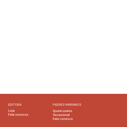
EDITORA
PADRES MARIANOS
Loja
Quem somos
Fale conosco
Vocacional
Fale conosco