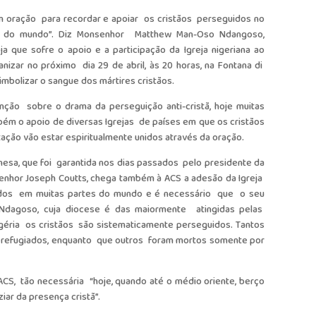
em oração para recordar e apoiar os cristãos perseguidos no
s do mundo”. Diz Monsenhor Matthew Man-Oso Ndangoso,
a que sofre o apoio e a participação da Igreja nigeriana ao
nizar no próximo dia 29 de abril, às 20 horas, na Fontana di
simbolizar o sangue dos mártires cristãos.
ção sobre o drama da perseguição anti-cristã, hoje muitas
bém o apoio de diversas Igrejas de países em que os cristãos
ação vão estar espiritualmente unidos através da oração.
anesa, que foi garantida nos dias passados pelo presidente da
senhor Joseph Coutts, chega também à ACS a adesão da Igreja
guidos em muitas partes do mundo e é necessário que o seu
Ndagoso, cuja diocese é das maiormente atingidas pelas
igéria os cristãos são sistematicamente perseguidos. Tantos
 refugiados, enquanto que outros foram mortos somente por
a ACS, tão necessária “hoje, quando até o médio oriente, berço
iar da presença cristã”.