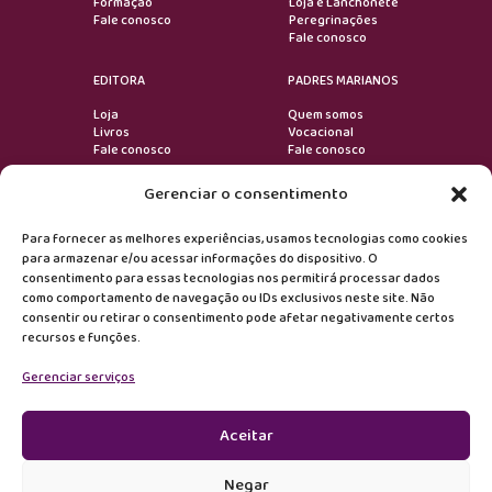
Formação
Loja e Lanchonete
Fale conosco
Peregrinações
Fale conosco
EDITORA
PADRES MARIANOS
Loja
Quem somos
Livros
Vocacional
Fale conosco
Fale conosco
Gerenciar o consentimento
VOLTAR AO TOPO
Para fornecer as melhores experiências, usamos tecnologias como cookies
para armazenar e/ou acessar informações do dispositivo. O
consentimento para essas tecnologias nos permitirá processar dados
Devoção
como comportamento de navegação ou IDs exclusivos neste site. Não
consentir ou retirar o consentimento pode afetar negativamente certos
recursos e funções.
Formação
Gerenciar serviços
Notícias
Editora
Aceitar
Marianos
Negar