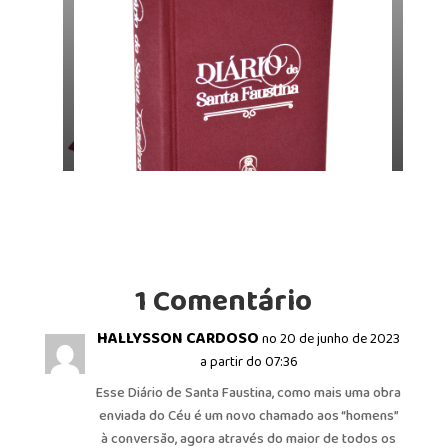
Versão de 2014. Em
Versão capa de tecido, o último lançamento.
2015 a mesma versão
teve uma edição com
1 Comentário
~ CONHEÇA NOSSO LEQUE DE PRODUTOS:
capa dura.
https://www.editoradivinamisericordia.com/
HALLYSSON CARDOSO
no 20 de junho de 2023
a partir do 07:36
Esse Diário de Santa Faustina, como mais uma obra
enviada do Céu é um novo chamado aos “homens”
à conversão, agora através do maior de todos os