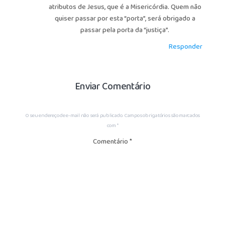
atributos de Jesus, que é a Misericórdia. Quem não
quiser passar por esta “porta”, será obrigado a
passar pela porta da “justiça”.
Responder
Enviar Comentário
O seu endereço de e-mail não será publicado.
Campos obrigatórios são marcados
com
*
Comentário
*