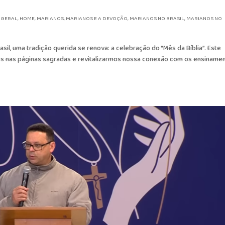
,
GERAL
,
HOME
,
MARIANOS
,
MARIANOS E A DEVOÇÃO
,
MARIANOS NO BRASIL
,
MARIANOS NO
l, uma tradição querida se renova: a celebração do “Mês da Bíblia”. Este
rmos nas páginas sagradas e revitalizarmos nossa conexão com os ensiname