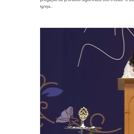
pregação de profundo significado sob o título “O Ú
Igreja...