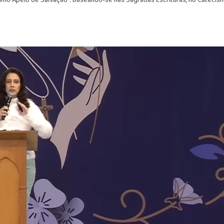
ltimo Apelo de Salvação”. Baseando-se nas Sagradas Escrituras, no Catecis