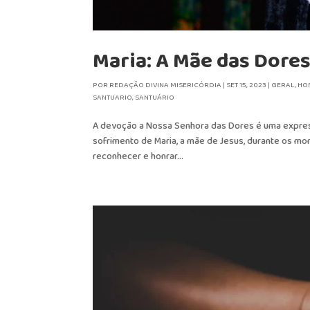
Maria: A Mãe das Dore
POR
REDAÇÃO DIVINA MISERICÓRDIA
|
SET 15, 2023
|
GERAL
,
HO
SANTUARIO
,
SANTUÁRIO
A devoção a Nossa Senhora das Dores é uma express
sofrimento de Maria, a mãe de Jesus, durante os mo
reconhecer e honrar...