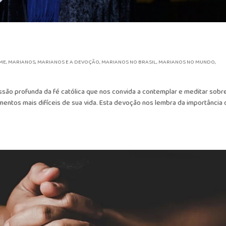
s
ME
,
MARIANOS
,
MARIANOS E A DEVOÇÃO
,
MARIANOS NO BRASIL
,
MARIANOS NO MUNDO
,
ão profunda da fé católica que nos convida a contemplar e meditar sobr
mentos mais difíceis de sua vida. Esta devoção nos lembra da importância