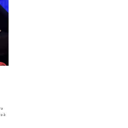
ra
ra à