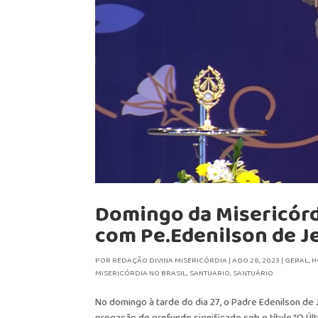
Domingo da Misericórdi
com Pe.Edenilson de J
POR
REDAÇÃO DIVINA MISERICÓRDIA
|
AGO 28, 2023
|
GERAL
,
H
MISERICÓRDIA NO BRASIL
,
SANTUARIO
,
SANTUÁRIO
No domingo à tarde do dia 27, o Padre Edenilson de