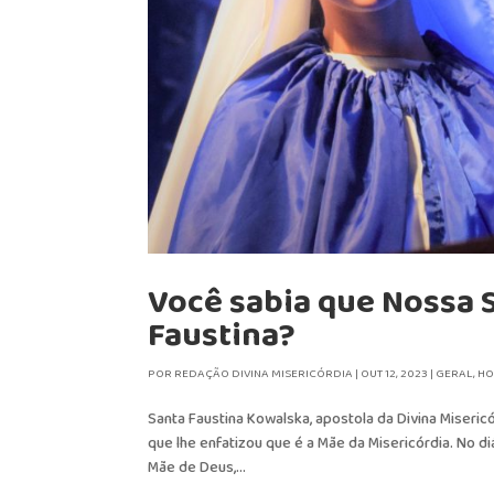
Você sabia que Nossa 
Faustina?
POR
REDAÇÃO DIVINA MISERICÓRDIA
|
OUT 12, 2023
|
GERAL
,
H
Santa Faustina Kowalska, apostola da Divina Miser
que lhe enfatizou que é a Mãe da Misericórdia. No d
Mãe de Deus,...