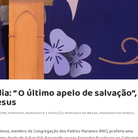
a: ” O último apelo de salvação”,
esus
OME
,
MARIANOS
,
MARIANOS E A DEVOÇÃO
,
MARIANOS NO BRASIL
,
MARIANOS NO MUNDO
,
 Jesus, membro da Congregação dos Padres Marianos (MIC), proferiu uma