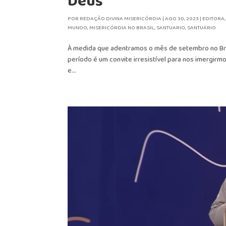
Deus
POR
REDAÇÃO DIVINA MISERICÓRDIA
|
AGO 30, 2023
|
EDITORA
MUNDO
,
MISERICÓRDIA NO BRASIL
,
SANTUARIO
,
SANTUÁRIO
À medida que adentramos o mês de setembro no Brasi
período é um convite irresistível para nos imergi
e...