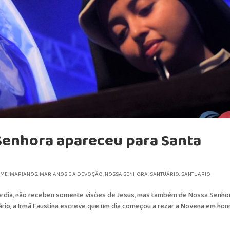
Senhora apareceu para Santa
OME
,
MARIANOS
,
MARIANOS E A DEVOÇÃO
,
NOSSA SENHORA
,
SANTUÁRIO
,
SANTUARIO
icórdia, não recebeu somente visões de Jesus, mas também de Nossa Senho
iário, a Irmã Faustina escreve que um dia começou a rezar a Novena em hon