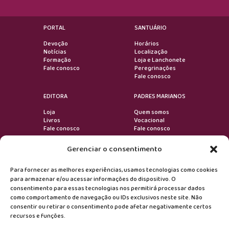
PORTAL
SANTUÁRIO
Devoção
Horários
Notícias
Localização
Formação
Loja e Lanchonete
Fale conosco
Peregrinações
Fale conosco
EDITORA
PADRES MARIANOS
Loja
Quem somos
Livros
Vocacional
Fale conosco
Fale conosco
Gerenciar o consentimento
VOLTAR AO TOPO
Para fornecer as melhores experiências, usamos tecnologias como cookies
para armazenar e/ou acessar informações do dispositivo. O
consentimento para essas tecnologias nos permitirá processar dados
Devoção
como comportamento de navegação ou IDs exclusivos neste site. Não
consentir ou retirar o consentimento pode afetar negativamente certos
recursos e funções.
Formação