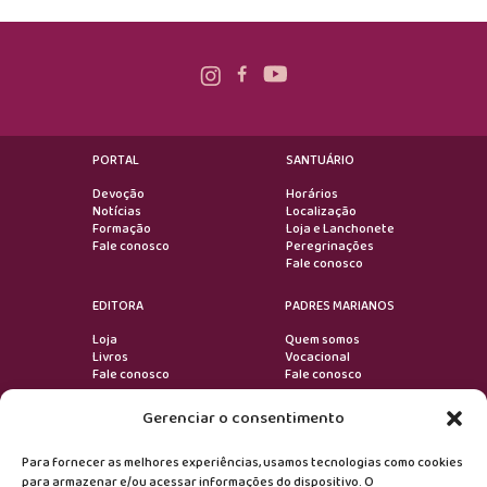
PORTAL
SANTUÁRIO
Devoção
Horários
Notícias
Localização
Formação
Loja e Lanchonete
Fale conosco
Peregrinações
Fale conosco
EDITORA
PADRES MARIANOS
Loja
Quem somos
Livros
Vocacional
Fale conosco
Fale conosco
Gerenciar o consentimento
VOLTAR AO TOPO
Para fornecer as melhores experiências, usamos tecnologias como cookies
para armazenar e/ou acessar informações do dispositivo. O