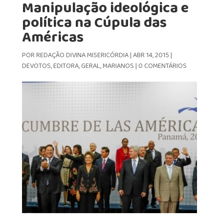
Manipulação ideológica e
política na Cúpula das
Américas
POR
REDAÇÃO DIVINA MISERICÓRDIA
|
ABR 14, 2015
|
DEVOTOS
,
EDITORA
,
GERAL
,
MARIANOS
|
0 COMENTÁRIOS