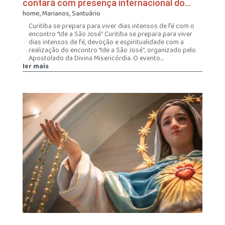
contará com presença internacional do
padre Colloway em Curitiba
home
,
Marianos
,
Santuário
Curitiba se prepara para viver dias intensos de fé com o
encontro “Ide a São José” Curitiba se prepara para viver
dias intensos de fé, devoção e espiritualidade com a
realização do encontro “Ide a São José”, organizado pelo
Apostolado da Divina Misericórdia. O evento...
ler mais