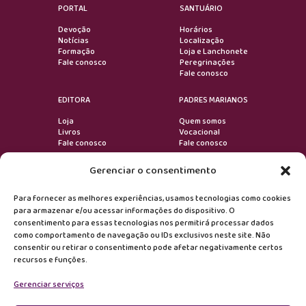
PORTAL
SANTUÁRIO
Devoção
Horários
Notícias
Localização
Formação
Loja e Lanchonete
Fale conosco
Peregrinações
Fale conosco
EDITORA
PADRES MARIANOS
Loja
Quem somos
Livros
Vocacional
Fale conosco
Fale conosco
Gerenciar o consentimento
VOLTAR AO TOPO
Para fornecer as melhores experiências, usamos tecnologias como cookies
para armazenar e/ou acessar informações do dispositivo. O
consentimento para essas tecnologias nos permitirá processar dados
Devoção
como comportamento de navegação ou IDs exclusivos neste site. Não
consentir ou retirar o consentimento pode afetar negativamente certos
recursos e funções.
Formação
Gerenciar serviços
Notícias